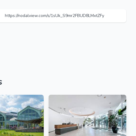
https://nodalview.com/s/1sUk_S9mr2FBUD8LMxtZFy
s