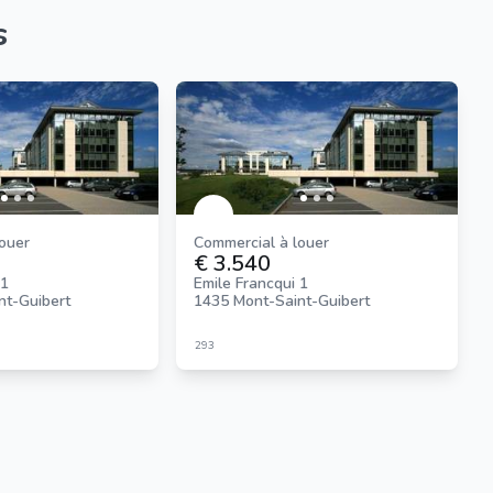
s
louer
Commercial à louer
€ 3.540
 1
Emile Francqui 1
nt-Guibert
1435 Mont-Saint-Guibert
293