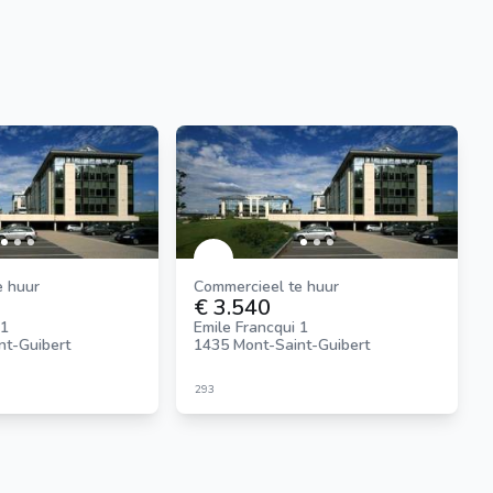
e huur
Commercieel te huur
€ 3.540
 1
Emile Francqui 1
nt-Guibert
1435 Mont-Saint-Guibert
293