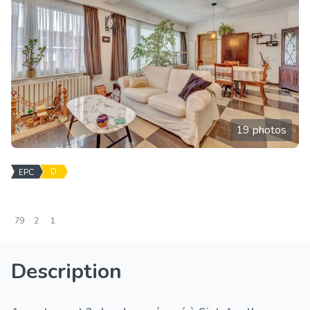
19 photos
D
EPC
79
2
1
Description