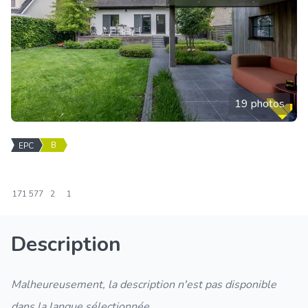
19 photos
B
EPC
171
577
2
1
Description
Malheureusement, la description n'est pas disponible
dans la langue sélectionnée.