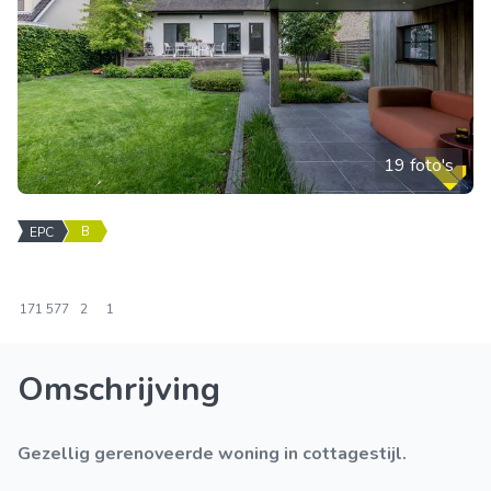
19 foto's
B
EPC
171
577
2
1
Omschrijving
Gezellig gerenoveerde woning in cottagestijl.