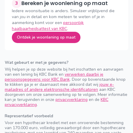
Bereken je woonlening op maat
3
Iedere woonsituatie is anders. Simuleer vrijblijvend die
van jou in detail en kom meteen te weten of je in
aanmerking komt voor een
persoonlijk
haalbaarheidsattest van KBC
.
Ontdek je woonlening op maat
Wat gebeurt er met je gegevens?
Wij helpen je op deze website bij het inschatten en aanvragen
van een lening bij KBC Bank en
verwerken daarbij je
persoonsgegevens voor KBC Bank
. Door op bovenstaande knop
te klikken ga je er daarnaast mee akkoord dat wij
jouw e-
mailadres of andere elektronische identificatoren
aan KBC
doorgeven om onze samenwerking op te volgen. Meer informatie
kan je terugvinden in onze
privacyverklaring
en de
KBC
privacyverklaring
.
Representatief voorbeeld
Voor een hypothecair krediet met een onroerende bestemming
van 170.000 euro, volledig gewaarborgd door een hypothecaire
inschrijving, met een looptijd van 240 maanden aan een vaste