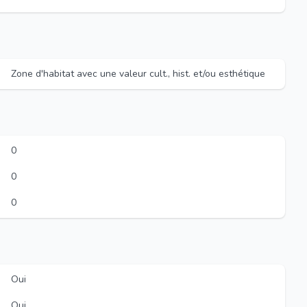
Zone d'habitat avec une valeur cult., hist. et/ou esthétique
0
0
0
Oui
Oui