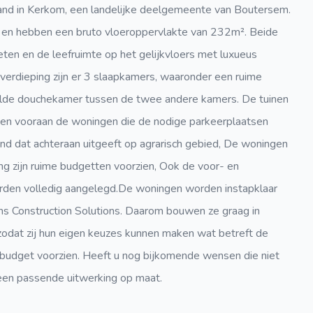
and in Kerkom, een landelijke deelgemeente van Boutersem.
 en hebben een bruto vloeroppervlakte van 232m². Beide
ten en de leefruimte op het gelijkvloers met luxueus
e verdieping zijn er 3 slaapkamers, waaronder een ruime
de douchekamer tussen de twee andere kamers. De tuinen
tten vooraan de woningen die de nodige parkeerplaatsen
nd dat achteraan uitgeeft op agrarisch gebied, De woningen
ng zijn ruime budgetten voorzien, Ook de voor- en
worden volledig aangelegd.De woningen worden instapklaar
ams Construction Solutions. Daarom bouwen ze graag in
at zij hun eigen keuzes kunnen maken wat betreft de
im budget voorzien. Heeft u nog bijkomende wensen die niet
 een passende uitwerking op maat.