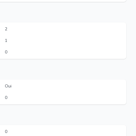
2
1
0
Oui
0
0