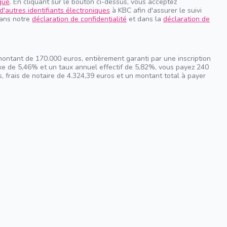
que
. En cliquant sur le bouton ci-dessus, vous acceptez
d'autres identifiants électroniques
à KBC afin d'assurer le suivi
dans notre
déclaration de confidentialité
et dans la
déclaration de
montant de 170.000 euros, entièrement garanti par une inscription
ixe de 5,46% et un taux annuel effectif de 5,82%, vous payez 240
, frais de notaire de 4.324,39 euros et un montant total à payer