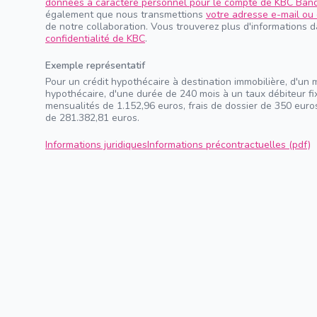
données à caractère personnel pour le compte de KBC Ban
également que nous transmettions
votre adresse e-mail ou 
de notre collaboration. Vous trouverez plus d'informations 
confidentialité de KBC
.
Exemple représentatif
Pour un crédit hypothécaire à destination immobilière, d'un 
hypothécaire, d'une durée de 240 mois à un taux débiteur f
mensualités de 1.152,96 euros, frais de dossier de 350 euros
de 281.382,81 euros.
Informations juridiques
Informations précontractuelles (pdf)