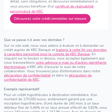
détail, sans obligations, et découvrez immédiatement si
vous pouvez bénéficier d'un
certificat de réalisabilité
personnalisé de KBC
.
Découvrez votre crédit immobilier sur mesure
Que se passe-t-il avec vos données ?
Sur ce site web, nous vous aidons à évaluer et à demander un
crédit auprès de KBC Banque et
traitons à cette fin vos données
à caractère personnel pour le compte de KBC Banque
. En
cliquant sur le bouton ci-dessus, vous acceptez également que
nous transmettions
votre adresse e-mail ou d'autres identifiants
électroniques
à KBC afin d'assurer le suivi de notre
collaboration. Vous trouverez plus d'informations dans notre
déclaration de confidentialité
et dans la
déclaration de
confidentialité de KBC
.
Exemple représentatif
Pour un crédit hypothécaire à destination immobilière, d'un
montant de 170.000 euros, entièrement garanti par une
inscription hypothécaire, d'une durée de 240 mois à un taux
débiteur fixe de 5,46% et un taux annuel effectif de 5,82%, vous
payez 240 mensualités de 1.152,96 euros, frais de dossier de