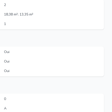
2
18,38 m²; 13,35 m²
1
Oui
Oui
Oui
0
A