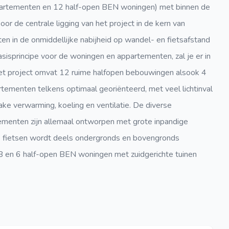
artementen en 12 half-open BEN woningen) met binnen de
or de centrale ligging van het project in de kern van
iten in de onmiddellijke nabijheid op wandel- en fietsafstand
isprincipe voor de woningen en appartementen, zal je er in
Het project omvat 12 ruime halfopen bebouwingen alsook 4
ementen telkens optimaal georiënteerd, met veel lichtinval
ke verwarming, koeling en ventilatie. De diverse
menten zijn allemaal ontworpen met grote inpandige
s fietsen wordt deels ondergronds en bovengronds
 B en 6 half-open BEN woningen met zuidgerichte tuinen