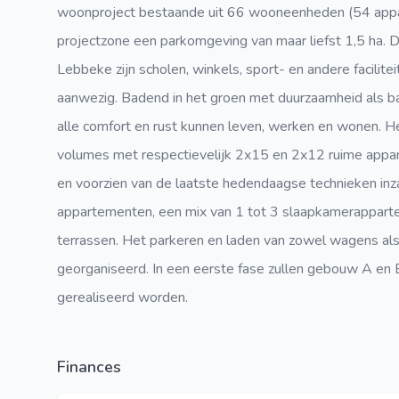
woonproject bestaande uit 66 wooneenheden (54 app
projectzone een parkomgeving van maar liefst 1,5 ha. Do
Lebbeke zijn scholen, winkels, sport- en andere facilite
aanwezig. Badend in het groen met duurzaamheid als bas
alle comfort en rust kunnen leven, werken en wonen. 
volumes met respectievelijk 2x15 en 2x12 ruime appart
en voorzien van de laatste hedendaagse technieken inza
appartementen, een mix van 1 tot 3 slaapkamerapparte
terrassen. Het parkeren en laden van zowel wagens al
georganiseerd. In een eerste fase zullen gebouw A en
gerealiseerd worden.
Finances