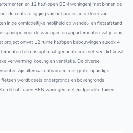
artementen en 12 half-open BEN woningen) met binnen de
or de centrale ligging van het project in de kern van
iten in de onmiddellijke nabijheid op wandel- en fietsafstand
isprincipe voor de woningen en appartementen, zal je er in
Het project omvat 12 ruime halfopen bebouwingen alsook 4
ementen telkens optimaal georiënteerd, met veel lichtinval
ke verwarming, koeling en ventilatie. De diverse
menten zijn allemaal ontworpen met grote inpandige
s fietsen wordt deels ondergronds en bovengronds
 B en 6 half-open BEN woningen met zuidgerichte tuinen