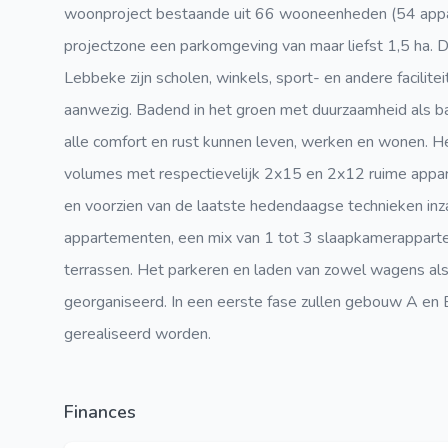
woonproject bestaande uit 66 wooneenheden (54 app
projectzone een parkomgeving van maar liefst 1,5 ha. Do
Lebbeke zijn scholen, winkels, sport- en andere facilite
aanwezig. Badend in het groen met duurzaamheid als bas
alle comfort en rust kunnen leven, werken en wonen. 
volumes met respectievelijk 2x15 en 2x12 ruime appart
en voorzien van de laatste hedendaagse technieken inza
appartementen, een mix van 1 tot 3 slaapkamerapparte
terrassen. Het parkeren en laden van zowel wagens al
georganiseerd. In een eerste fase zullen gebouw A en
gerealiseerd worden.
Finances