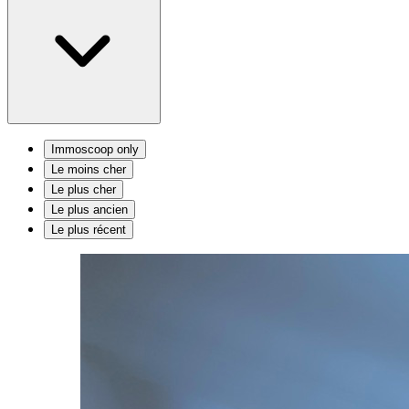
Immoscoop only
Le moins cher
Le plus cher
Le plus ancien
Le plus récent