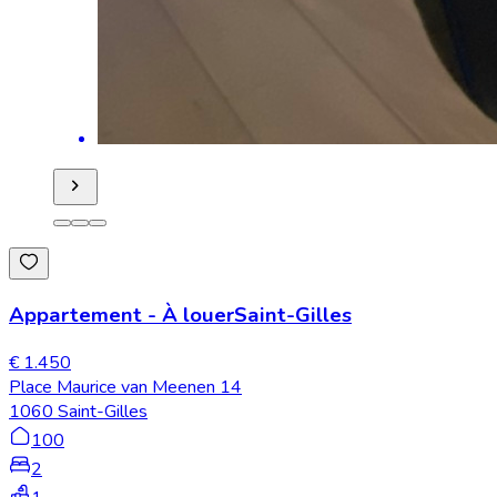
Appartement
-
À louer
Saint-Gilles
€ 1.450
Place Maurice van Meenen 14
1060 Saint-Gilles
100
2