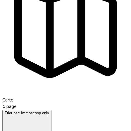
Carte
1
page
Trier par:
Immoscoop only