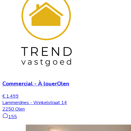
Commercial
-
À louer
Olen
€ 1.499
Lammerdries - Winkelstraat 14
2250 Olen
155