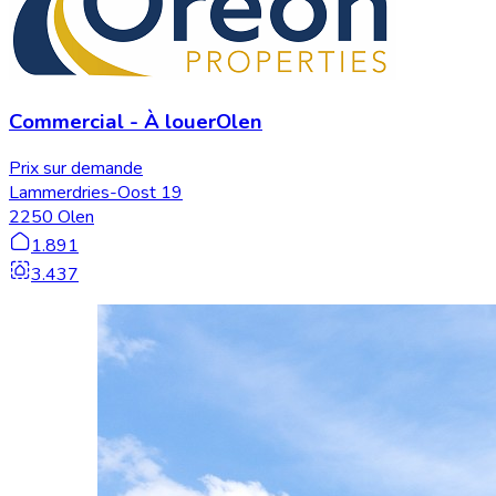
Commercial
-
À louer
Olen
Prix sur demande
Lammerdries-Oost 19
2250 Olen
1.891
3.437