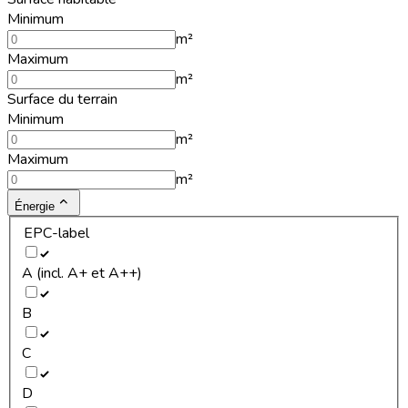
Minimum
m²
Maximum
m²
Surface du terrain
Minimum
m²
Maximum
m²
Énergie
EPC-label
A (incl. A+ et A++)
B
C
D