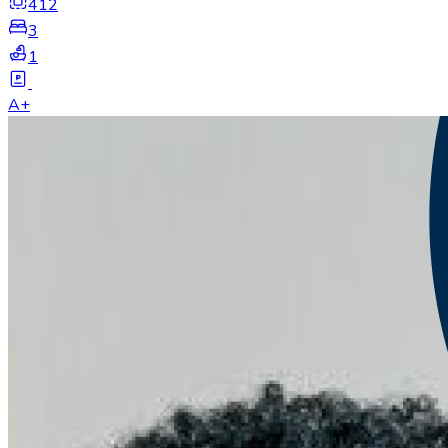
412
3
1
A+