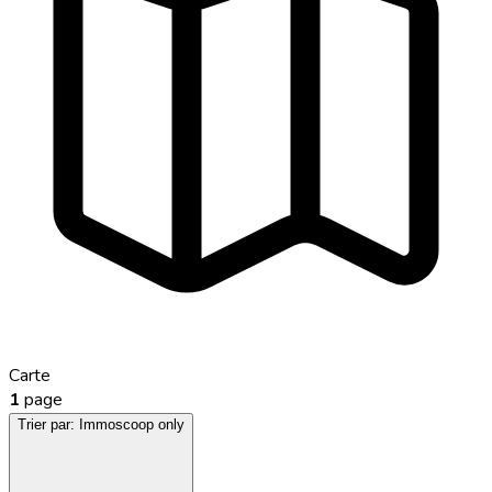
Carte
1
page
Trier par:
Immoscoop only