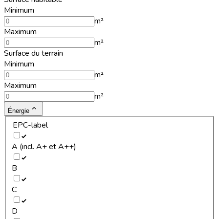
Minimum
m²
Maximum
m²
Surface du terrain
Minimum
m²
Maximum
m²
Énergie
EPC-label
A (incl. A+ et A++)
B
C
D