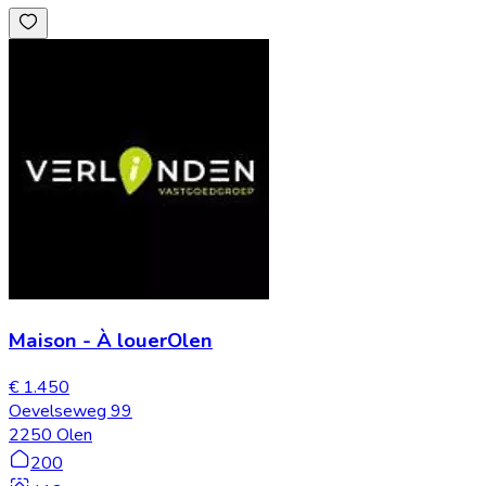
Maison
-
À louer
Olen
€ 1.450
Oevelseweg 99
2250 Olen
200