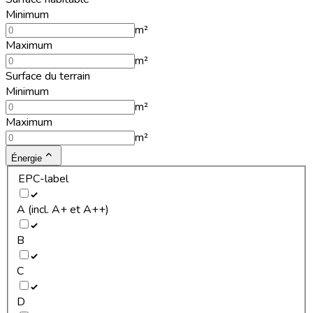
Minimum
m²
Maximum
m²
Surface du terrain
Minimum
m²
Maximum
m²
Énergie
EPC-label
A (incl. A+ et A++)
B
C
D