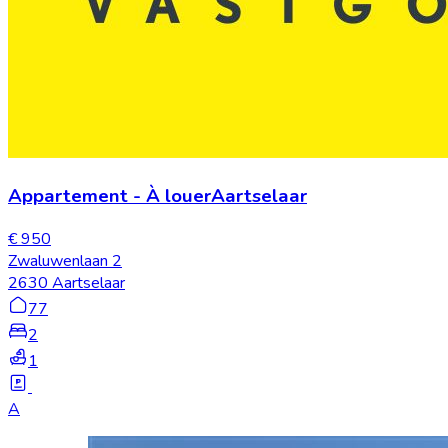
Appartement
-
À louer
Aartselaar
€ 950
Zwaluwenlaan 2
2630 Aartselaar
77
2
1
A