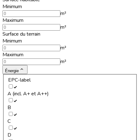
Minimum
m²
Maximum
m²
Surface du terrain
Minimum
m²
Maximum
m²
Énergie
EPC-label
A (incl. A+ et A++)
B
C
D