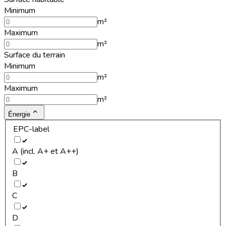
Minimum
m²
Maximum
m²
Surface du terrain
Minimum
m²
Maximum
m²
Énergie
EPC-label
A (incl. A+ et A++)
B
C
D