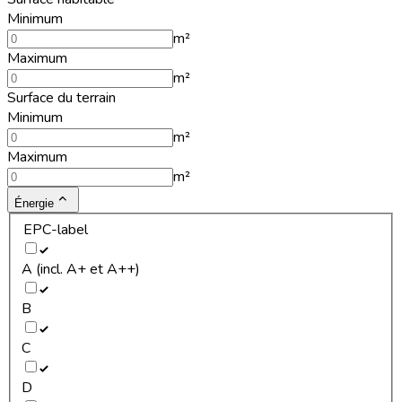
Minimum
m²
Maximum
m²
Surface du terrain
Minimum
m²
Maximum
m²
Énergie
EPC-label
A (incl. A+ et A++)
B
C
D