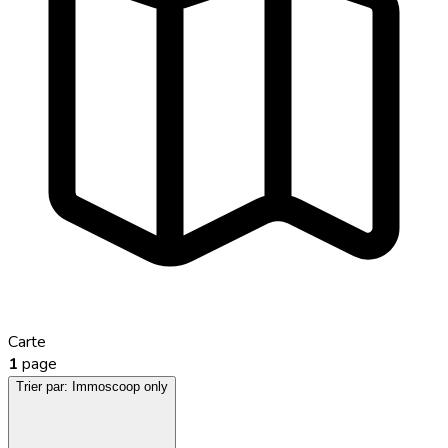
Carte
1
page
Trier par:
Immoscoop only