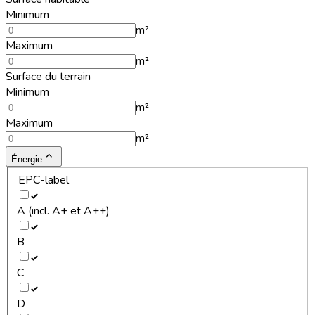
Minimum
m²
Maximum
m²
Surface du terrain
Minimum
m²
Maximum
m²
Énergie
EPC-label
A (incl. A+ et A++)
B
C
D