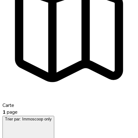
Carte
1
page
Trier par:
Immoscoop only