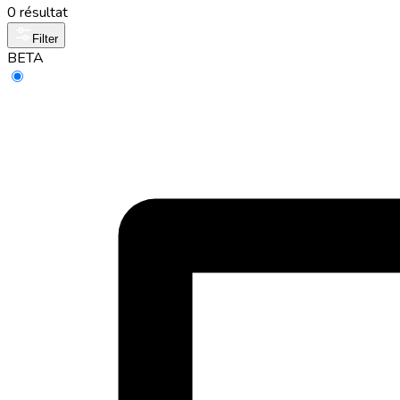
0 résultat
Filter
BETA