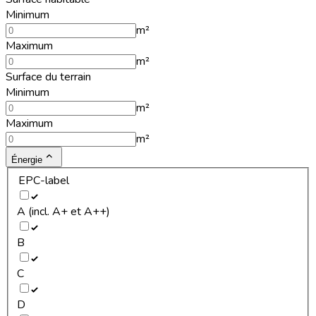
Minimum
m²
Maximum
m²
Surface du terrain
Minimum
m²
Maximum
m²
Énergie
EPC-label
A (incl. A+ et A++)
B
C
D