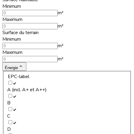
Minimum
m²
Maximum
m²
Surface du terrain
Minimum
m²
Maximum
m²
Énergie
EPC-label
A (incl. A+ et A++)
B
C
D