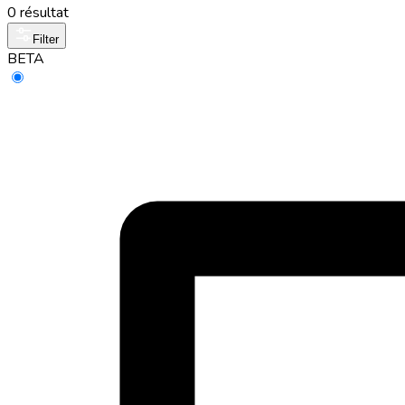
0 résultat
Filter
BETA