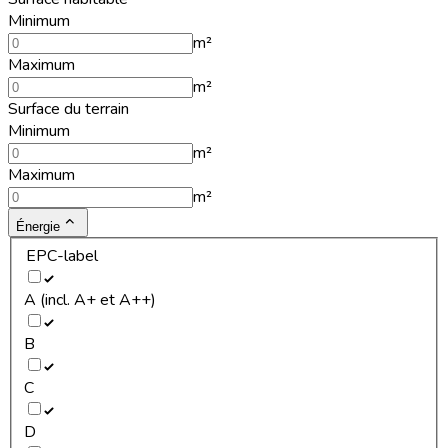
Minimum
m²
Maximum
m²
Surface du terrain
Minimum
m²
Maximum
m²
Énergie
EPC-label
A (incl. A+ et A++)
B
C
D