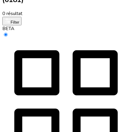
0 résultat
Filter
BETA