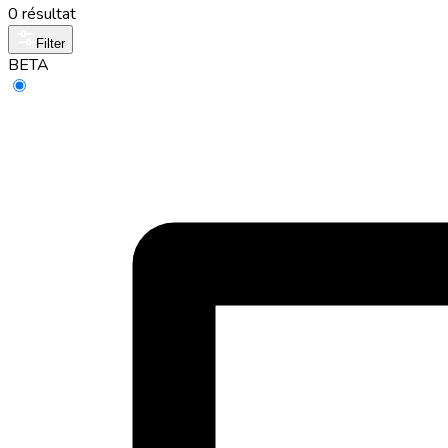
0 résultat
Filter
BETA