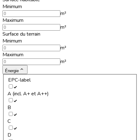
Minimum
m²
Maximum
m²
Surface du terrain
Minimum
m²
Maximum
m²
Énergie
EPC-label
A (incl. A+ et A++)
B
C
D