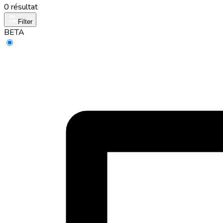
0 résultat
Filter
BETA