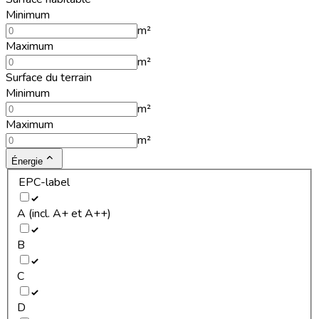
Minimum
m²
Maximum
m²
Surface du terrain
Minimum
m²
Maximum
m²
Énergie
EPC-label
A (incl. A+ et A++)
B
C
D