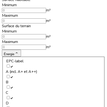
Minimum
m²
Maximum
m²
Surface du terrain
Minimum
m²
Maximum
m²
Énergie
EPC-label
A (incl. A+ et A++)
B
C
D