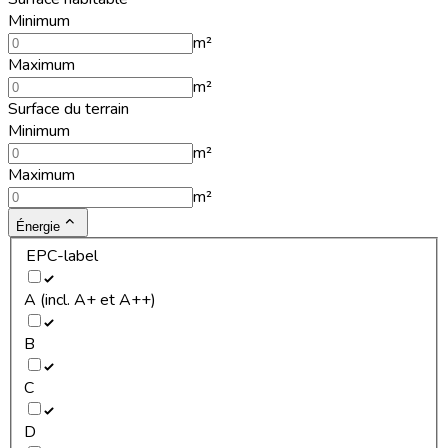
Minimum
m²
Maximum
m²
Surface du terrain
Minimum
m²
Maximum
m²
Énergie
EPC-label
A (incl. A+ et A++)
B
C
D