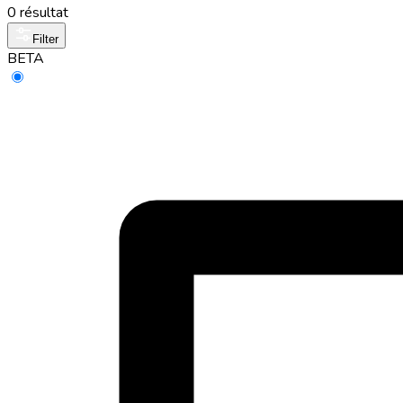
0 résultat
Filter
BETA