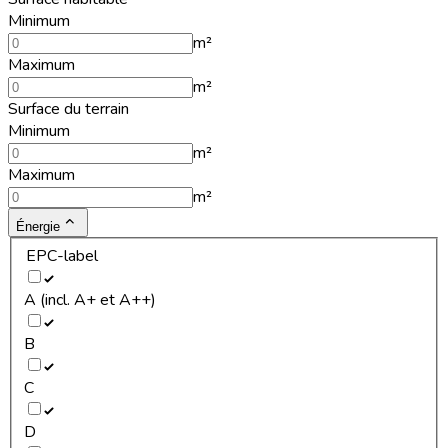
Minimum
m²
Maximum
m²
Surface du terrain
Minimum
m²
Maximum
m²
Énergie
EPC-label
A (incl. A+ et A++)
B
C
D