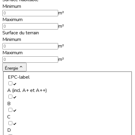
Minimum
m²
Maximum
m²
Surface du terrain
Minimum
m²
Maximum
m²
Énergie
EPC-label
A (incl. A+ et A++)
B
C
D