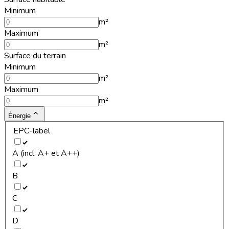
Minimum
m²
Maximum
m²
Surface du terrain
Minimum
m²
Maximum
m²
Énergie
EPC-label
A (incl. A+ et A++)
B
C
D