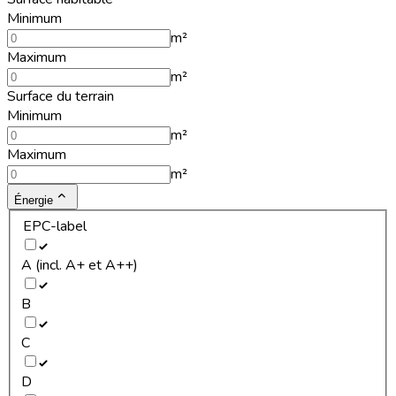
Minimum
m²
Maximum
m²
Surface du terrain
Minimum
m²
Maximum
m²
Énergie
EPC-label
A (incl. A+ et A++)
B
C
D