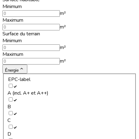
Minimum
m²
Maximum
m²
Surface du terrain
Minimum
m²
Maximum
m²
Énergie
EPC-label
A (incl. A+ et A++)
B
C
D