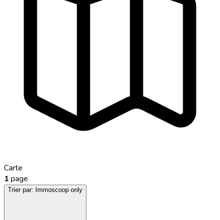
Carte
1
page
Trier par:
Immoscoop only