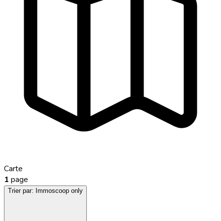
Carte
1
page
Trier par:
Immoscoop only