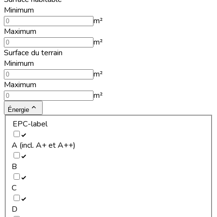
Minimum
m²
Maximum
m²
Surface du terrain
Minimum
m²
Maximum
m²
Énergie
EPC-label
A (incl. A+ et A++)
B
C
D