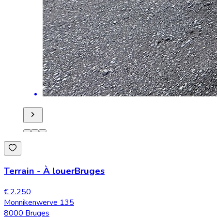
Terrain
-
À louer
Bruges
€ 2.250
Monnikenwerve 135
8000 Bruges