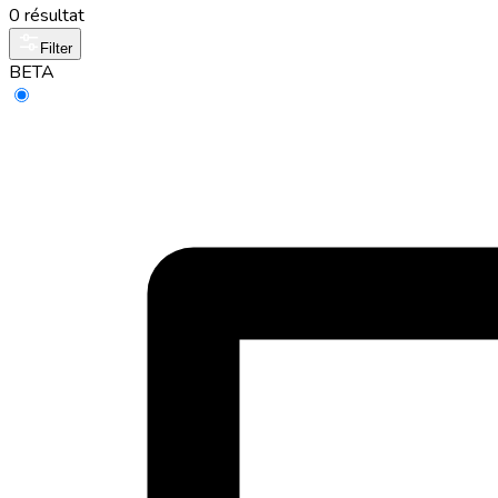
0 résultat
Filter
BETA