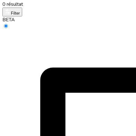
0 résultat
Filter
BETA