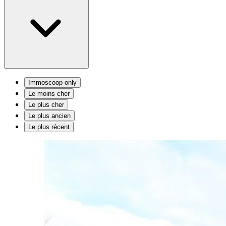
Immoscoop only
Le moins cher
Le plus cher
Le plus ancien
Le plus récent