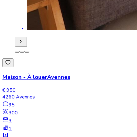
Maison
-
À louer
Avennes
€ 950
4260 Avennes
95
300
3
1