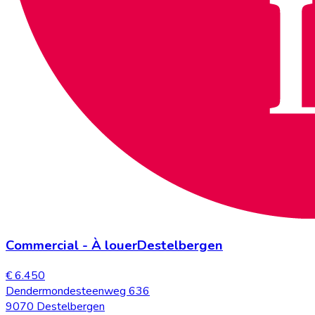
Commercial
-
À louer
Destelbergen
€ 6.450
Dendermondesteenweg 636
9070 Destelbergen