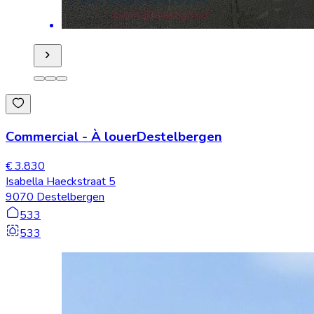
Commercial
-
À louer
Destelbergen
€ 3.830
Isabella Haeckstraat 5
9070 Destelbergen
533
533