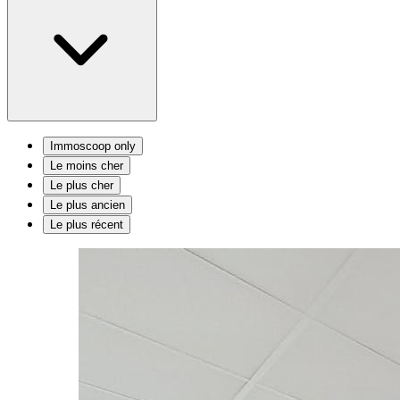
Immoscoop only
Le moins cher
Le plus cher
Le plus ancien
Le plus récent