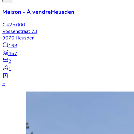
Maison
-
À vendre
Heusden
€ 425.000
Vossenstraat 73
9070 Heusden
168
467
2
1
E