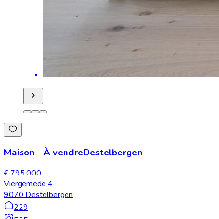
Maison
-
À vendre
Destelbergen
€ 795.000
Viergemede 4
9070 Destelbergen
229