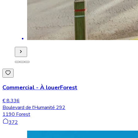
Commercial
-
À louer
Forest
€ 8.336
Boulevard de l'Humanité 292
1190 Forest
372