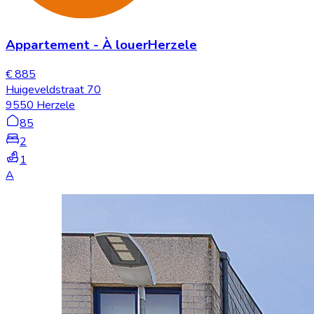
Appartement
-
À louer
Herzele
€ 885
Huigeveldstraat 70
9550 Herzele
85
2
1
A