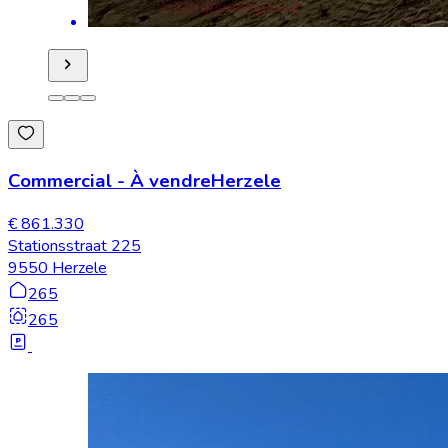
Commercial
-
À vendre
Herzele
€ 861.330
Stationsstraat 225
9550 Herzele
265
265