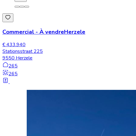
Commercial
-
À vendre
Herzele
€ 433.940
Stationsstraat 225
9550 Herzele
265
265