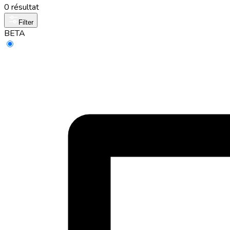
0 résultat
Filter
BETA